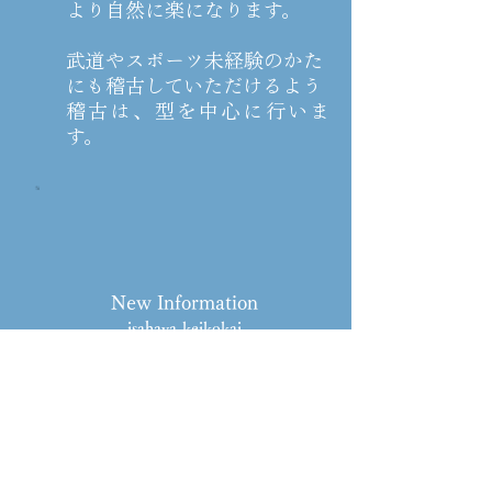
より自然に楽になります。
武道やスポーツ未経験のかた
にも稽古していただけるよう
稽古は、型を中心に行いま
す。
New Information
isahaya-keikokai
稽古生募集中!!
令
和８
年 ９月
稽古スケジュール
アップしました！