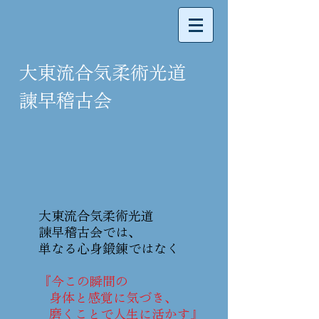
大東流合気柔術光道
諫早稽古会
大東流合気柔術光道
諫早稽古会では、
単なる心身鍛錬ではなく
『今この瞬間の
身体と感覚に気づき、
磨くことで人生に活かす』