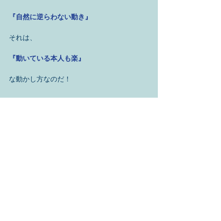
『自然に逆らわない動き』
それは、 
『動いている本人も楽』
な動かし方なのだ！ 
大東流
身体