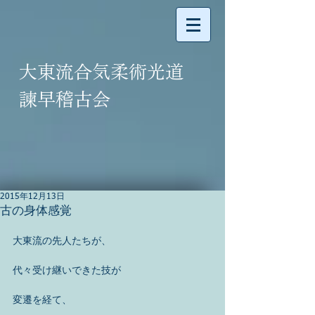
大東流合気柔術光道
諫早稽古会
2015年12月13日
古の身体感覚
大東流の先人たちが、 
代々受け継いできた技が 
変遷を経て、 