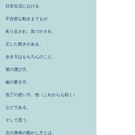
日常生活における 
不自然な動きまでもが 
炙り出され、気づかされ 
正した動きがある。 
歩き方はもちろんのこと、 
箸の運び方、 
歯の磨き方、 
包丁の使い方、他（これからも続く） 
などである。 
そして思う、 
古の身体の動かし方とは、 